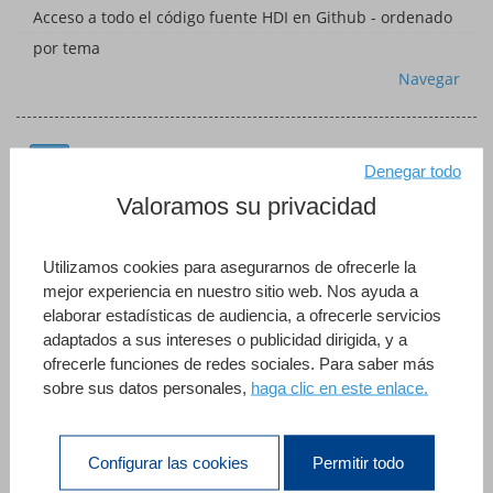
Acceso a todo el código fuente HDI en Github - ordenado
por tema
Navegar
Aplicación de ejemplo
Denegar todo
Valoramos su privacidad
Calendario de eventos
Conozca más
Herramienta Canvas simple
Conozca más
Utilizamos cookies para asegurarnos de ofrecerle la
mejor experiencia en nuestro sitio web. Nos ayuda a
Lightweight Email Composer
Conozca más
elaborar estadísticas de audiencia, a ofrecerle servicios
adaptados a sus intereses o publicidad dirigida, y a
ofrecerle funciones de redes sociales. Para saber más
Brochures
sobre sus datos personales,
haga clic en este enlace.
4D 19 LTS brochure - Lleva la creación de aplicaciones
Configurar las cookies
Permitir todo
profesionales a otro nivel