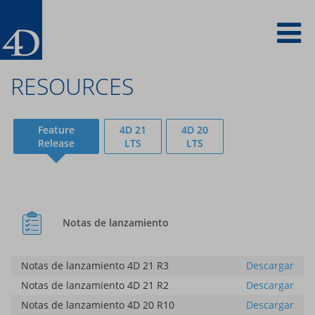
Skip
To
to
main
content
na
RESOURCES
Feature
4D 21
4D 20
Release
LTS
LTS
Notas de lanzamiento
Notas de lanzamiento 4D 21 R3
Descargar
Notas de lanzamiento 4D 21 R2
Descargar
Notas de lanzamiento 4D 20 R10
Descargar