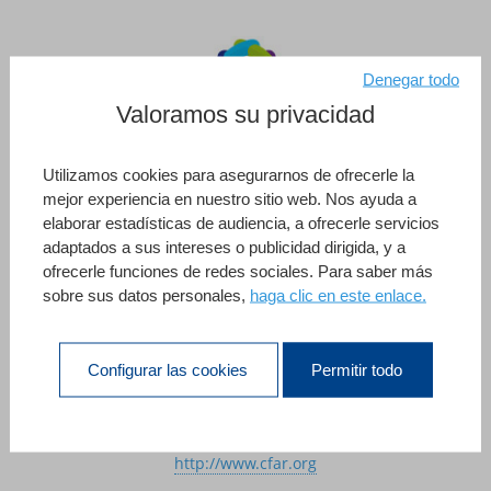
Denegar todo
Valoramos su privacidad
Utilizamos cookies para asegurarnos de ofrecerle la
CFAR (Universidad francesa de anestesiólogos y
mejor experiencia en nuestro sitio web. Nos ayuda a
elaborar estadísticas de audiencia, a ofrecerle servicios
reanimadores) es una organización acreditada por la
adaptados a sus intereses o publicidad dirigida, y a
autoridad sanitaria (HAS) para la evaluación de las
ofrecerle funciones de redes sociales. Para saber más
prácticas profesionales en anestesia y para la
sobre sus datos personales,
haga clic en este enlace.
acreditación de los anestesiólogos. También está
acreditada por los Consejos Nacionales de la FMC (para
Configurar las cookies
Permitir todo
la educación médica continuada de anestesia y
reanimación).
http://www.cfar.org