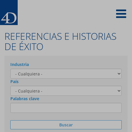
Skip
To
to
main
content
na
REFERENCIAS E HISTORIAS
DE ÉXITO
Industria
País
Palabras clave
Buscar