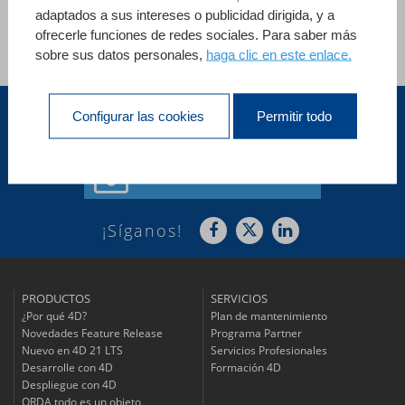
adaptados a sus intereses o publicidad dirigida, y a
ofrecerle funciones de redes sociales. Para saber más
sobre sus datos personales,
haga clic en este enlace.
Ver todas las referencias
Configurar las cookies
Permitir todo
América Latina (ES)
Suscríbase a
nuestro boletín
¡Síganos!
PRODUCTOS
SERVICIOS
¿Por qué 4D?
Plan de mantenimiento
Novedades Feature Release
Programa Partner
Nuevo en 4D 21 LTS
Servicios Profesionales
Desarrolle con 4D
Formación 4D
Despliegue con 4D
ORDA todo es un objeto