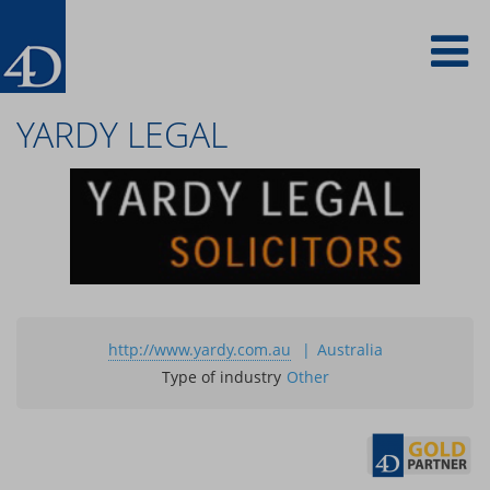
Skip
To
to
main
content
na
YARDY LEGAL
http://www.yardy.com.au
Australia
Type of industry
Other