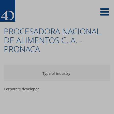
Skip
To
to
main
content
na
PROCESADORA NACIONAL
DE ALIMENTOS C. A. -
PRONACA
Type of industry
Corporate developer