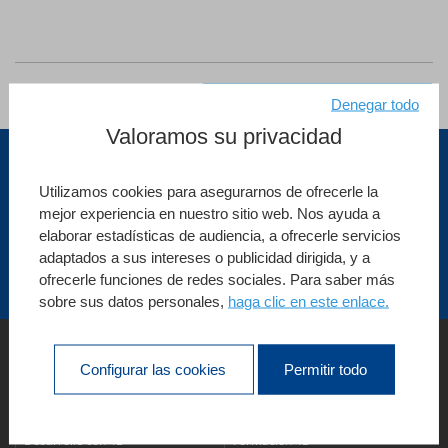
Ver todas las referencias
Denegar todo
Valoramos su privacidad
América Latina (ES)
Utilizamos cookies para asegurarnos de ofrecerle la
mejor experiencia en nuestro sitio web. Nos ayuda a
Suscríbase a
nuestro boletín
elaborar estadísticas de audiencia, a ofrecerle servicios
adaptados a sus intereses o publicidad dirigida, y a
ofrecerle funciones de redes sociales. Para saber más
¡Síganos!
sobre sus datos personales,
haga clic en este enlace.
PRODUCTOS
SERVICIOS
Configurar las cookies
Permitir todo
¿Por qué 4D?
Plan de mantenimiento
Novedades Feature Release
Programa Partner
Nuevo en 4D 21 LTS
Servicios Profesionales
Desarrolle con 4D
Formación 4D