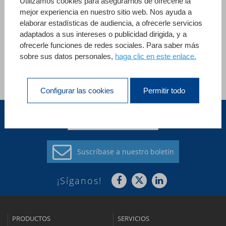
Utilizamos cookies para asegurarnos de ofrecerle la
aplicación ISIS, igualmente desarrollada con 4D, ayuda a la
mejor experiencia en nuestro sitio web. Nos ayuda a
gestión de los campeonatos y a tabular los resultados de
elaborar estadísticas de audiencia, a ofrecerle servicios
adaptados a sus intereses o publicidad dirigida, y a
las diferentes disciplinas de tiro, en la sede, manteniendo
ofrecerle funciones de redes sociales. Para saber más
la confidencialidad de los datos personales.
sobre sus datos personales,
haga clic en este enlace.
Ver todas las referencias
Configurar las cookies
Permitir todo
América Latina (ES)
Suscríbase a
nuestro boletín
¡Síganos!
PRODUCTOS
SERVICIOS