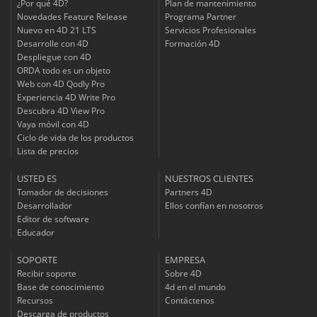
¿Por qué 4D?
Plan de mantenimiento
Novedades Feature Release
Programa Partner
Nuevo en 4D 21 LTS
Servicios Profesionales
Desarrolle con 4D
Formación 4D
Despliegue con 4D
ORDA todo es un objeto
Web con 4D Qodly Pro
Experiencia 4D Write Pro
Descubra 4D View Pro
Vaya móvil con 4D
Ciclo de vida de los productos
Lista de precios
USTED ES
NUESTROS CLIENTES
Tomador de decisiones
Partners 4D
Desarrollador
Ellos confían en nosotros
Editor de software
Educador
SOPORTE
EMPRESA
Recibir soporte
Sobre 4D
Base de conocimiento
4d en el mundo
Recursos
Contáctenos
Descarga de productos