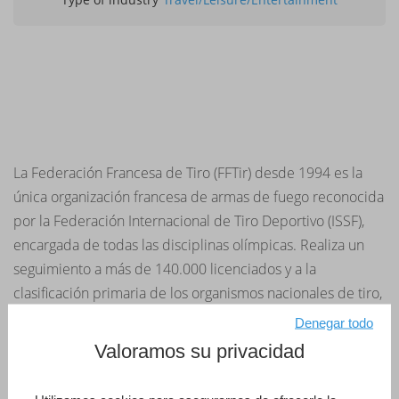
La Federación Francesa de Tiro (FFTir) desde 1994 es la
única organización francesa de armas de fuego reconocida
por la Federación Internacional de Tiro Deportivo (ISSF),
encargada de todas las disciplinas olímpicas. Realiza un
seguimiento a más de 140.000 licenciados y a la
clasificación primaria de los organismos nacionales de tiro,
así como también al número de medallas ganadas en
Denegar todo
concursos internacionales. GestLic, aplicación 4D, se
Valoramos su privacidad
encarga de la gestión de licencias, clubes, stands, árbitros,
entrenadores y correspondencia. Por otra parte la