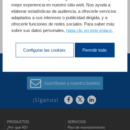
mejor experiencia en nuestro sitio web. Nos ayuda a
en sus normas ISO9001 para ofrecer un servicio de alta
elaborar estadísticas de audiencia, a ofrecerle servicios
calidad, consistente y excepcional a sus pacientes.
adaptados a sus intereses o publicidad dirigida, y a
ofrecerle funciones de redes sociales. Para saber más
sobre sus datos personales,
haga clic en este enlace.
Ver todas las referencias
Configurar las cookies
Permitir todo
América Latina (ES)
Suscríbase a
nuestro boletín
¡Síganos!
PRODUCTOS
SERVICIOS
¿Por qué 4D?
Plan de mantenimiento