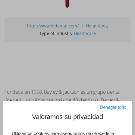
http://www.bjdental.com/
Hong Kong
Type of industry
Healthcare
Fundada en 1958, Bayley & Jackson es un grupo dental
líder en Hong Kong con más de 40 dentistas. Bayley &
Denegar todo
Jackson utiliza 4D para la gestión de más de un cuarto de
Valoramos su privacidad
millón de pacientes en cuanto a CRM, reservas, facturación
y la presentación de informes en tiempo real a través de
WAN. Por otra parte, Bayley & Jackson ha incorporado 4D
Utilizamos cookies para asegurarnos de ofrecerle la