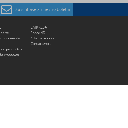
Suscríbase a
nuestro boletín
E
EMPRESA
oporte
Sobre 4D
conocimiento
4d en el mundo
Contáctenos
 de productos
de productos