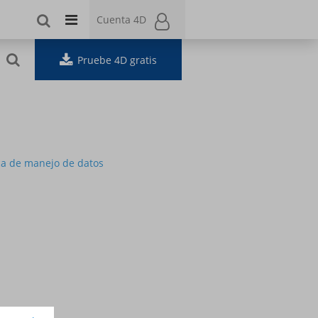
Cuenta 4D
Cuenta 4D
Pruebe 4D gratis
ca de manejo de datos