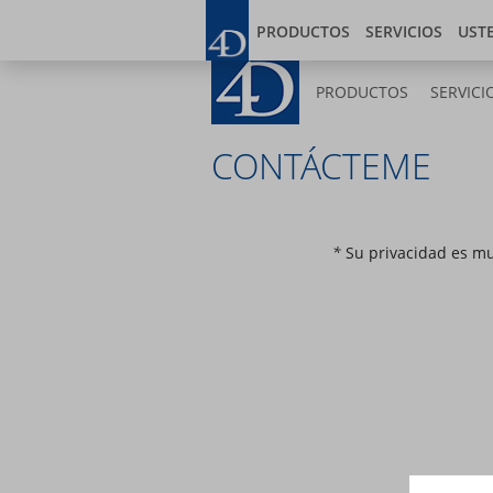
Skip
Blog
Developer
to
PRODUCTOS
SERVICIOS
USTE
main
content
PRODUCTOS
SERVICI
CONTÁCTEME
*
Su privacidad es mu