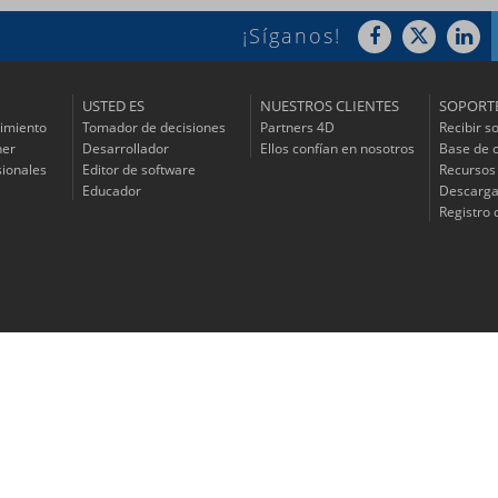
¡Síganos!
USTED ES
NUESTROS CLIENTES
SOPORT
imiento
Tomador de decisiones
Partners 4D
Recibir s
ner
Desarrollador
Ellos confían en nosotros
Base de 
sionales
Editor de software
Recursos
Educador
Descarga
Registro 
© 2026 4D SAS - Todos los derechos reservados