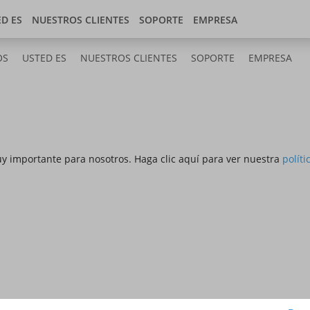
Store
 center
América Latina (ES)
D ES
NUESTROS CLIENTES
SOPORTE
EMPRESA
OS
USTED ES
NUESTROS CLIENTES
SOPORTE
EMPRESA
y importante para nosotros.
Haga clic aquí para ver nuestra
políti