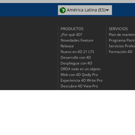
América Latina (ES)
PRODUCTOS
SERVICIOS
¿Por qué 4D?
Plan de manten
Novedades Feature
Programa Part
Release
Servicios Profe
Nuevo en 4D 21 LTS
Formación 4D
Desarrolle con 4D
Despliegue con 4D
ORDA todo es un objeto
Web con 4D Qodly Pro
Experiencia 4D Write Pro
Descubra 4D View Pro
Vaya móvil con 4D
Ciclo de vida de los
productos
Lista de precios